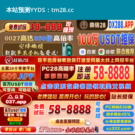
本站预测YYDS：tm28.cc