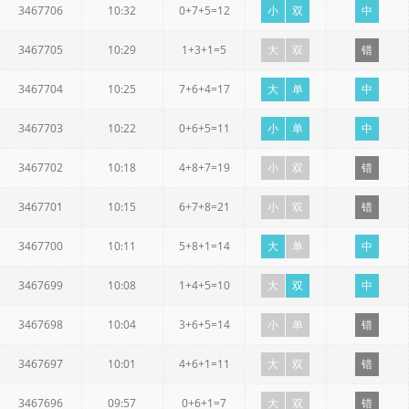
3467706
10:32
0+7+5=12
小
双
中
3467705
10:29
1+3+1=5
大
双
错
3467704
10:25
7+6+4=17
大
单
中
3467703
10:22
0+6+5=11
小
单
中
3467702
10:18
4+8+7=19
小
双
错
3467701
10:15
6+7+8=21
小
双
错
3467700
10:11
5+8+1=14
大
单
中
3467699
10:08
1+4+5=10
大
双
中
3467698
10:04
3+6+5=14
小
单
错
3467697
10:01
4+6+1=11
大
双
错
3467696
09:57
0+6+1=7
大
双
错