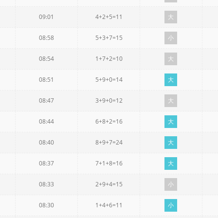
09:01
4+2+5=11
大
08:58
5+3+7=15
小
08:54
1+7+2=10
大
08:51
5+9+0=14
大
08:47
3+9+0=12
大
08:44
6+8+2=16
大
08:40
8+9+7=24
大
08:37
7+1+8=16
大
08:33
2+9+4=15
小
08:30
1+4+6=11
小