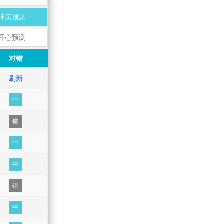
神策预测
开心预测
对错
刷新
中
错
中
中
错
中