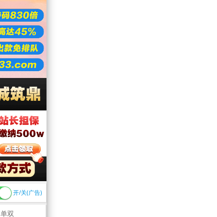
开/关(广告)
单双