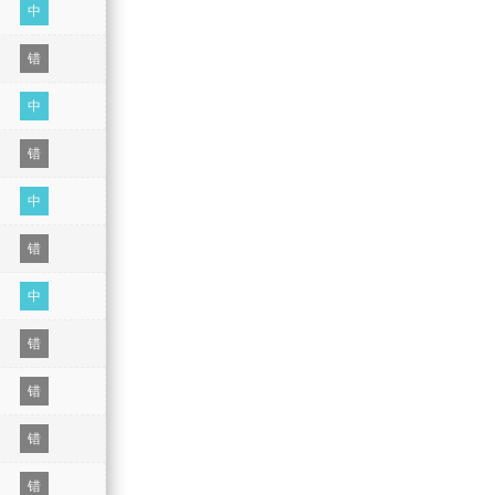
中
错
中
错
中
错
中
错
错
错
错