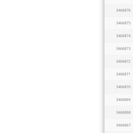
3466876
3466875
3466874
3466873
3466872
3466871
3466870
3466869
3466868
3466867