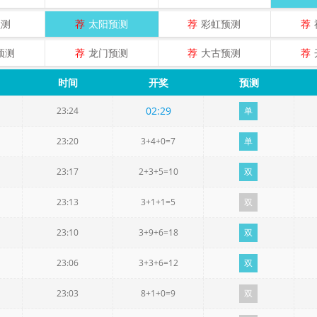
预测
荐
太阳预测
荐
彩虹预测
荐
预测
荐
龙门预测
荐
大古预测
荐
时间
开奖
预测
02
:
29
23:24
单
23:20
3+4+0=7
单
23:17
2+3+5=10
双
23:13
3+1+1=5
双
23:10
3+9+6=18
双
23:06
3+3+6=12
双
23:03
8+1+0=9
双