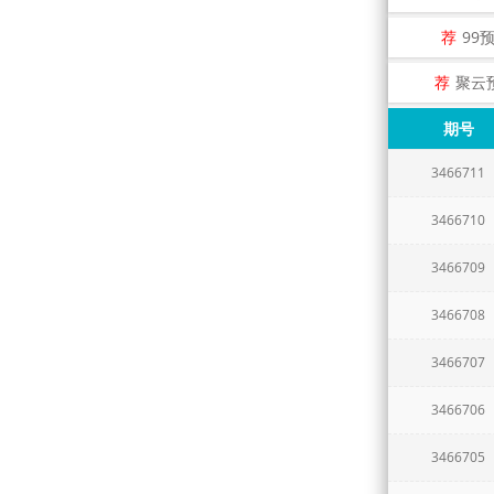
荐
99
荐
聚云
期号
3466711
3466710
3466709
3466708
3466707
3466706
3466705