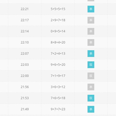
22:21
5+5+5=15
单
22:17
2+9+7=18
单
22:14
0+9+5=14
单
22:10
8+8+4=20
单
22:07
7+2+4=13
单
22:03
9+6+5=20
双
22:00
7+1+9=17
双
21:56
3+6+3=12
单
21:53
7+6+5=18
双
21:49
9+7+7=23
单