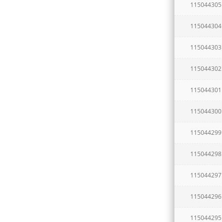
115044305
115044304
115044303
115044302
115044301
115044300
115044299
115044298
115044297
115044296
115044295