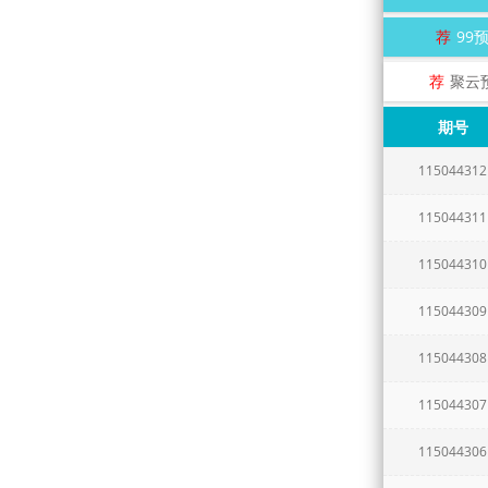
荐
99
荐
聚云
期号
115044312
115044311
115044310
115044309
115044308
115044307
115044306