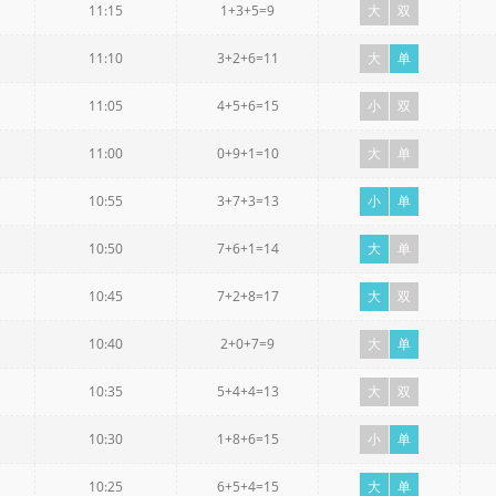
11:15
1+3+5=9
大
双
11:10
3+2+6=11
大
单
11:05
4+5+6=15
小
双
11:00
0+9+1=10
大
单
10:55
3+7+3=13
小
单
10:50
7+6+1=14
大
单
10:45
7+2+8=17
大
双
10:40
2+0+7=9
大
单
10:35
5+4+4=13
大
双
10:30
1+8+6=15
小
单
10:25
6+5+4=15
大
单