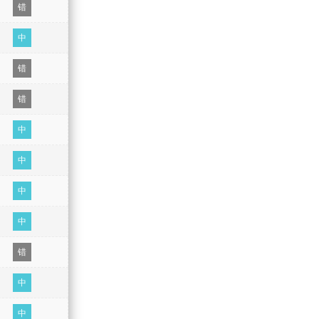
错
中
错
错
中
中
中
中
错
中
中