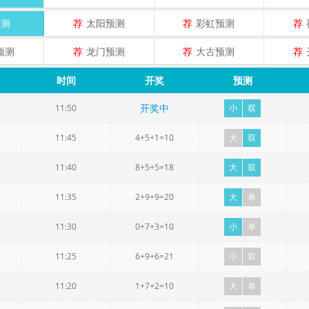
预测
荐
太阳预测
荐
彩虹预测
荐
预测
荐
龙门预测
荐
大古预测
荐
时间
开奖
预测
开奖中
11:50
小
双
11:45
4+5+1=10
大
双
11:40
8+5+5=18
大
双
11:35
2+9+9=20
大
单
11:30
0+7+3=10
小
单
11:25
6+9+6=21
小
双
11:20
1+7+2=10
大
单