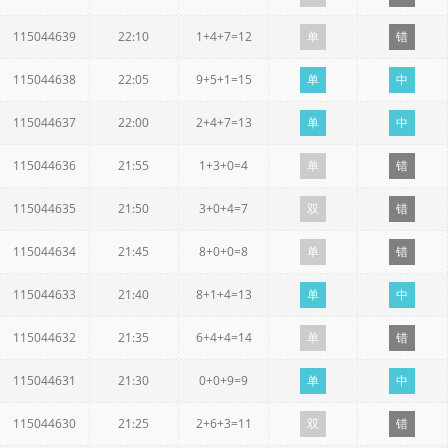
115044639
22:10
1+4+7=12
单
错
115044638
22:05
9+5+1=15
单
中
115044637
22:00
2+4+7=13
单
中
115044636
21:55
1+3+0=4
单
错
115044635
21:50
3+0+4=7
双
错
115044634
21:45
8+0+0=8
单
错
115044633
21:40
8+1+4=13
单
中
115044632
21:35
6+4+4=14
单
错
115044631
21:30
0+0+9=9
单
中
115044630
21:25
2+6+3=11
双
错