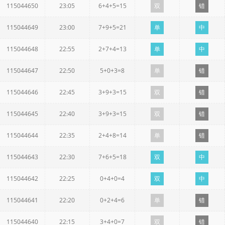
115044650
23:05
6+4+5=15
双
错
115044649
23:00
7+9+5=21
单
中
115044648
22:55
2+7+4=13
单
中
115044647
22:50
5+0+3=8
单
错
115044646
22:45
3+9+3=15
双
错
115044645
22:40
3+9+3=15
双
错
115044644
22:35
2+4+8=14
单
错
115044643
22:30
7+6+5=18
双
中
115044642
22:25
0+4+0=4
双
中
115044641
22:20
0+2+4=6
单
错
115044640
22:15
3+4+0=7
双
错