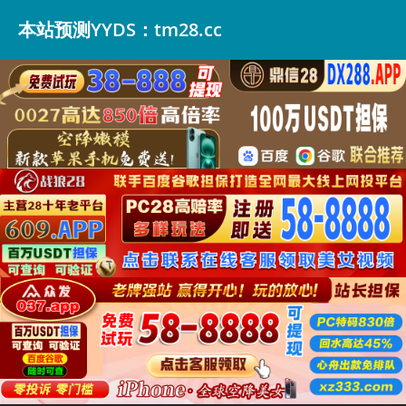
本站预测YYDS：tm28.cc